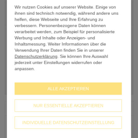
PREIS PRO STK.
4,50 €
Wir nutzen Cookies auf unserer Website. Einige von
ihnen sind technisch notwendig, während andere uns
Anzahl
(min.
10
Stk.)
-
+
helfen, diese Webseite und Ihre Erfahrung zu
verbessern. Personenbezogene Daten können
verarbeitet werden, zum Beispiel für personalisierte
PREIS GESAMT NETTO
45,00 €
Werbung und Inhalte oder Anzeigen- und
Inhaltsmessung. Weiter Informationen über die
zzgl. 19% USt
8,55 €
Verwendung Ihrer Daten finden Sie in unserer
Datenschutzerklärung
. Sie können Ihre Auswahl
PREIS GESAMT BRUTTO
53,55 €
jederzeit unter Einstellungen widerrufen oder
anpassen.
inkl. 19% USt, zzgl.
Versandkosten
IN DEN WARENKORB
ALLE AKZEPTIEREN
NUR ESSENTIELLE AKZEPTIEREN
STAFFELPREISE
ab 1 Stk.
je
4,50 €
INDIVIDUELLE DATENSCHUTZEINSTELLUNG
ab 50 Stk.
je
3,90 €
ab 100 Stk.
je
3,50 €