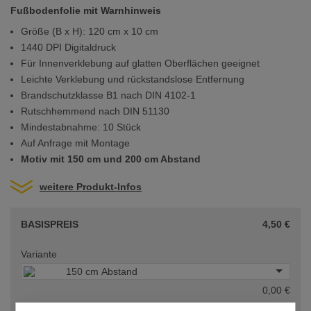
Fußbodenfolie mit Warnhinweis
Größe (B x H): 120 cm x 10 cm
1440 DPI Digitaldruck
Für Innenverklebung auf glatten Oberflächen geeignet
Leichte Verklebung und rückstandslose Entfernung
Brandschutzklasse B1 nach DIN 4102-1
Rutschhemmend nach DIN 51130
Mindestabnahme: 10 Stück
Auf Anfrage mit Montage
Motiv mit
150 cm und 200 cm Abstand
weitere Produkt-Infos
BASISPREIS
4,50 €
Variante
150 cm Abstand
0,00 €