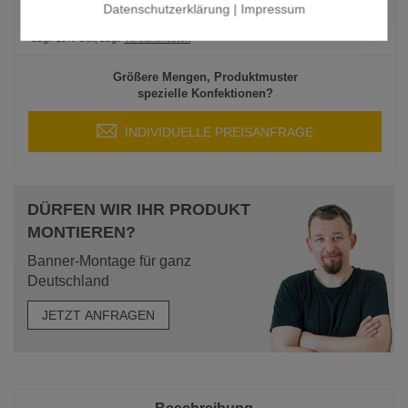
Datenschutzerklärung
|
Impressum
ab 500 Stk.
je
3,28 €
*zzgl. 19% USt, zzgl.
Versandkosten
Größere Mengen, Produktmuster
spezielle Konfektionen?
INDIVIDUELLE PREISANFRAGE
DÜRFEN WIR IHR PRODUKT
MONTIEREN?
Banner-Montage für ganz
Deutschland
JETZT ANFRAGEN