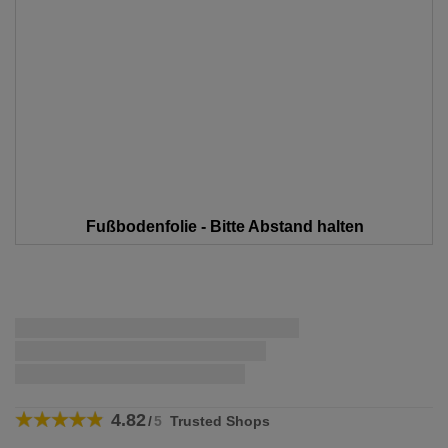
Fußbodenfolie - Bitte Abstand halten
Zum
Anfang
Schnellstmögliche Lieferung:
der
Bildergalerie
wenn Sie innerhalb von
bestellen
springen
4.82
/
5
Trusted Shops