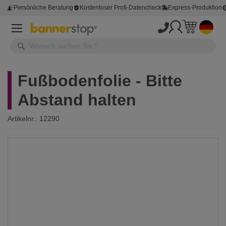
Persönliche Beratung
Kostenloser Profi-Datencheck
Express-Produktion
Fußbodenfolie - Bitte
Abstand halten
Artikelnr.:
12290
Zum
Ende
der
Bildergalerie
springen