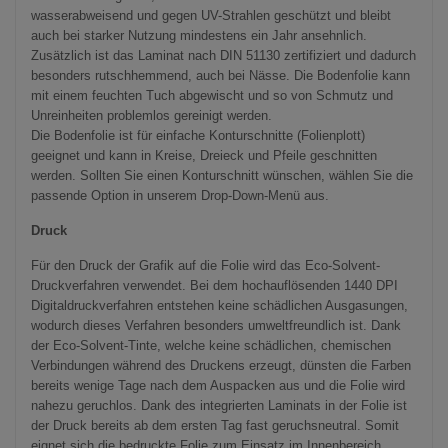
wasserabweisend und gegen UV-Strahlen geschützt und bleibt
auch bei starker Nutzung mindestens ein Jahr ansehnlich.
Zusätzlich ist das Laminat nach DIN 51130 zertifiziert und dadurch
besonders rutschhemmend, auch bei Nässe. Die Bodenfolie kann
mit einem feuchten Tuch abgewischt und so von Schmutz und
Unreinheiten problemlos gereinigt werden.
Die Bodenfolie ist für einfache Konturschnitte (Folienplott)
geeignet und kann in Kreise, Dreieck und Pfeile geschnitten
werden. Sollten Sie einen Konturschnitt wünschen, wählen Sie die
passende Option in unserem Drop-Down-Menü aus.
Druck
Für den Druck der Grafik auf die Folie wird das Eco-Solvent-
Druckverfahren verwendet. Bei dem hochauflösenden 1440 DPI
Digitaldruckverfahren entstehen keine schädlichen Ausgasungen,
wodurch dieses Verfahren besonders umweltfreundlich ist. Dank
der Eco-Solvent-Tinte, welche keine schädlichen, chemischen
Verbindungen während des Druckens erzeugt, dünsten die Farben
bereits wenige Tage nach dem Auspacken aus und die Folie wird
nahezu geruchlos. Dank des integrierten Laminats in der Folie ist
der Druck bereits ab dem ersten Tag fast geruchsneutral. Somit
eignet sich die bedruckte Folie zum Einsatz im Innenbereich.