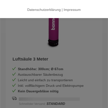
Datenschutzerklärung
|
Impressum
Luftsäule 3 Meter
Standhöhe: 300cm; Ø 67cm
Austauschbarer Säulenbezug
Leicht und einfach zu transportieren
Inkl. vollflächigem Druck und Elektropumpe
Kein Dauergebläse nötig
Schnellstmögliche Lieferung:
DD.MM.YYYY
STANDARD
Schnellster Versand: