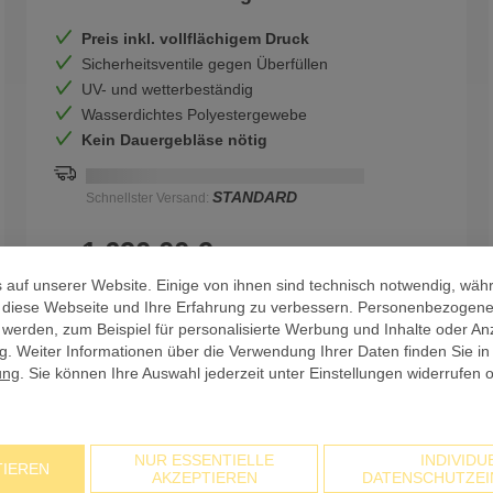
Preis inkl. vollflächigem Druck
Sicherheitsventile gegen Überfüllen
UV- und wetterbeständig
Wasserdichtes Polyestergewebe
Kein Dauergebläse nötig
Schnellstmögliche Lieferung:
DD.MM.YYYY
STANDARD
Schnellster Versand:
1.690,00 €
ab
/Stk. zzgl. USt.
 auf unserer Website. Einige von ihnen sind technisch notwendig, wäh
, diese Webseite und Ihre Erfahrung zu verbessern. Personenbezogen
Zum Produkt
 werden, zum Beispiel für personalisierte Werbung und Inhalte oder An
. Weiter Informationen über die Verwendung Ihrer Daten finden Sie in
ung
. Sie können Ihre Auswahl jederzeit unter Einstellungen widerrufen 
NUR ESSENTIELLE
INDIVIDU
TIEREN
AKZEPTIEREN
DATENSCHUTZEI