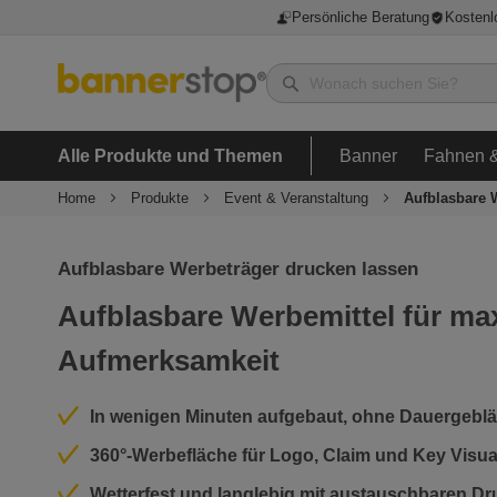
Persönliche Beratung
Kostenl
Alle Produkte und Themen
Banner
Fahnen &
Home
Produkte
Event & Veranstaltung
Aufblasbare 
Aufblasbare Werbeträger drucken lassen
Aufblasbare Werbemittel für ma
Aufmerksamkeit
In wenigen Minuten aufgebaut, ohne Dauergebl
360°‑Werbefläche für Logo, Claim und Key Visua
Wetterfest und langlebig mit austauschbaren Dr