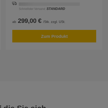
Schnellstmögliche Lieferung:
DD.MM.YYYY
STANDARD
Schnellster Versand:
299,00 €
ab
/Stk. zzgl. USt.
Zum Produkt