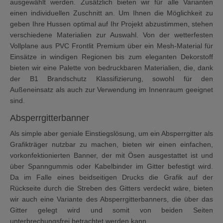
ausgewählt werden. Zusätzlich bieten wir für alle Varianten
einen individuellen Zuschnitt an. Um Ihnen die Möglichkeit zu
geben Ihre Hussen optimal auf Ihr Projekt abzustimmen, stehen
verschiedene Materialien zur Auswahl. Von der wetterfesten
Vollplane aus PVC Frontlit Premium über ein Mesh-Material für
Einsätze in windigen Regionen bis zum eleganten Dekorstoff
bieten wir eine Palette von bedruckbaren Materialien, die, dank
der B1 Brandschutz Klassifizierung, sowohl für den
Außeneinsatz als auch zur Verwendung im Innenraum geeignet
sind.
Absperrgitterbanner
Als simple aber geniale Einstiegslösung, um ein Absperrgitter als
Grafikträger nutzbar zu machen, bieten wir einen einfachen,
vorkonfektionierten Banner, der mit Ösen ausgestattet ist und
über Spanngummis oder Kabelbinder im Gitter befestigt wird.
Da im Falle eines beidseitigen Drucks die Grafik auf der
Rückseite durch die Streben des Gitters verdeckt wäre, bieten
wir auch eine Variante des Absperrgitterbanners, die über das
Gitter gelegt wird und somit von beiden Seiten
unterbrechungsfrei betrachtet werden kann.