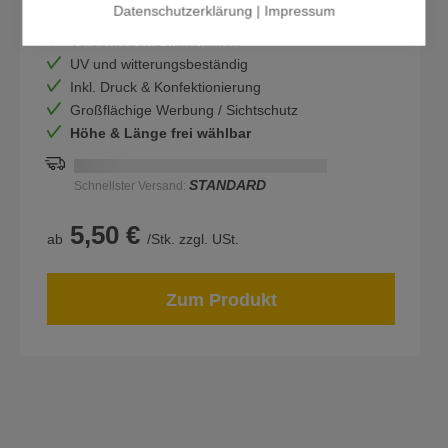
Datenschutzerklärung
|
Impressum
Verschiedene Materialien
UV und witterungsbeständig
Inkl. Druck & Konfektionierung
Großflächige Werbung / Sichtschutz
Höhe & Länge frei wählbar
Schnellstmögliche Lieferung:
DD.MM.YYYY
STANDARD
Schnellster Versand:
5,50 €
ab
/Stk. zzgl. USt.
Zum Produkt