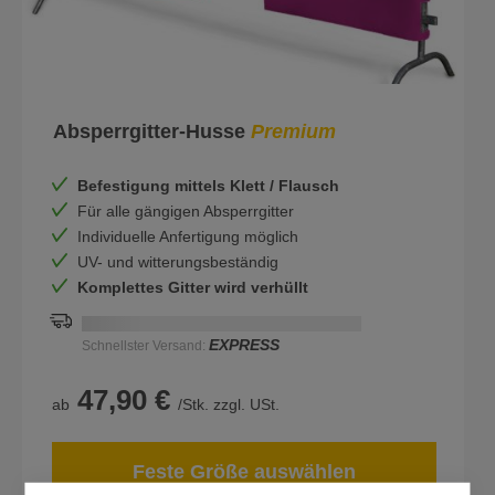
Absperrgitter-Husse
Premium
Befestigung mittels Klett / Flausch
Für alle gängigen Absperrgitter
Individuelle Anfertigung möglich
UV- und witterungsbeständig
Komplettes Gitter wird verhüllt
Schnellstmögliche Lieferung:
DD.MM.YYYY
EXPRESS
Schnellster Versand:
47,90 €
ab
/Stk. zzgl. USt.
Feste Größe auswählen