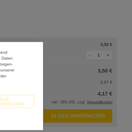
3,50 €
rend
-
+
e Daten
zeigen-
 unserer
3,50 €
oder
0,67 €
4,17 €
ELLE
inkl. 19% USt, zzgl.
Versandkosten
NSTELLUNG
IN DEN WARENKORB