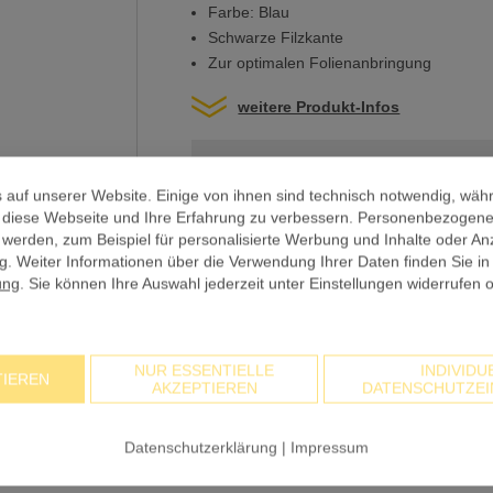
Farbe: Blau
Schwarze Filzkante
Zur optimalen Folienanbringung
weitere Produkt-Infos
BASISPREIS
 auf unserer Website. Einige von ihnen sind technisch notwendig, wäh
Anzahl
, diese Webseite und Ihre Erfahrung zu verbessern. Personenbezogen
 werden, zum Beispiel für personalisierte Werbung und Inhalte oder An
. Weiter Informationen über die Verwendung Ihrer Daten finden Sie in
PREIS GESAMT NETTO
ung
. Sie können Ihre Auswahl jederzeit unter Einstellungen widerrufen 
zzgl. 19% USt
PREIS GESAMT BRUTTO
NUR ESSENTIELLE
INDIVIDU
TIEREN
AKZEPTIEREN
DATENSCHUTZEI
Datenschutzerklärung
|
Impressum