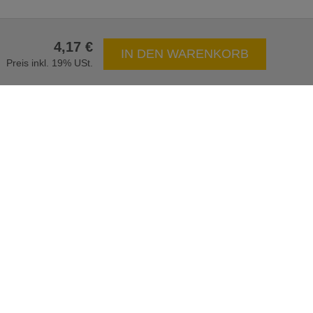
4,17 €
IN DEN WARENKORB
Preis inkl. 19% USt.
aler Versand
Präqualifiziert durch IHK
NEWSLETTER
Anmeldung
/
Abmeldung
BEZAHLARTEN