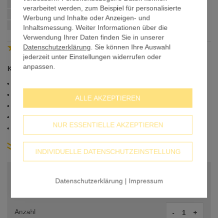
Anfang
Schnellstmögliche Lieferung:
verarbeitet werden, zum Beispiel für personalisierte
der
Werbung und Inhalte oder Anzeigen- und
Bildergalerie
wenn Sie innerhalb von
bestellen
Inhaltsmessung. Weiter Informationen über die
springen
Verwendung Ihrer Daten finden Sie in unserer
4.82
Datenschutzerklärung
. Sie können Ihre Auswahl
/
5
Trusted Shops
jederzeit unter Einstellungen widerrufen oder
anpassen.
Kabelbinder zum befestigen von Bannern.
Breite: 5 mm
Länge: 29 cm
ALLE AKZEPTIEREN
Farbe: Schwarz
Kunststoff: Polyamid 6.6
NUR ESSENTIELLE AKZEPTIEREN
VPE: 100 Stück
weitere Produkt-Infos
INDIVIDUELLE DATENSCHUTZEINSTELLUNG
BASISPREIS
9,99 €
Datenschutzerklärung
|
Impressum
PREIS PRO STK.
9,99 €
Anzahl
-
+