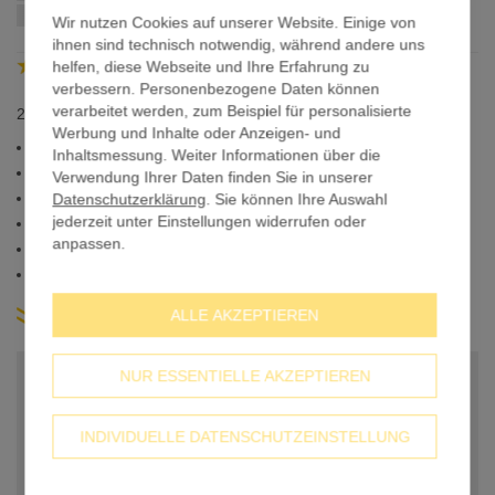
Bildergalerie
wenn Sie innerhalb von
bestellen
Wir nutzen Cookies auf unserer Website. Einige von
springen
ihnen sind technisch notwendig, während andere uns
4.82
helfen, diese Webseite und Ihre Erfahrung zu
/
5
Trusted Shops
verbessern. Personenbezogene Daten können
verarbeitet werden, zum Beispiel für personalisierte
25m Klett und Flausch Rolle
Werbung und Inhalte oder Anzeigen- und
Klett & Flausch Kombination
Inhaltsmessung. Weiter Informationen über die
Rückseite: Klett
Verwendung Ihrer Daten finden Sie in unserer
Vorderseite: Flausch
Datenschutzerklärung
. Sie können Ihre Auswahl
jederzeit unter Einstellungen widerrufen oder
In Schwarz oder Weiß
anpassen.
Breite: 2,5cm, 5cm
Für PVC- und
Stoffbanner
ALLE AKZEPTIEREN
weitere Produkt-Infos
NUR ESSENTIELLE AKZEPTIEREN
BASISPREIS
39,90 €
Farbe
INDIVIDUELLE DATENSCHUTZEINSTELLUNG
Schwarz