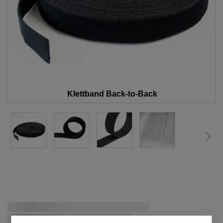
Klettband Back-to-Back
Zum
Anfang
Schnellstmögliche Lieferung:
der