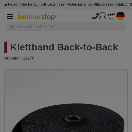
Persönliche Beratung
Kostenloser Profi-Datencheck
Express-Produktion
Klettband Back-to-Back
Artikelnr.:
11270
Zum
Ende
der
Bildergalerie
springen