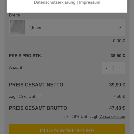
Datenschutzerklärung
|
Impressum
0,00 €
Breite
2,5 cm
0,00 €
PREIS PRO STK.
39,90 €
Anzahl
-
+
PREIS GESAMT NETTO
39,90 €
zzgl. 19% USt
7,58 €
PREIS GESAMT BRUTTO
47,48 €
inkl. 19% USt, zzgl.
Versandkosten
IN DEN WARENKORB