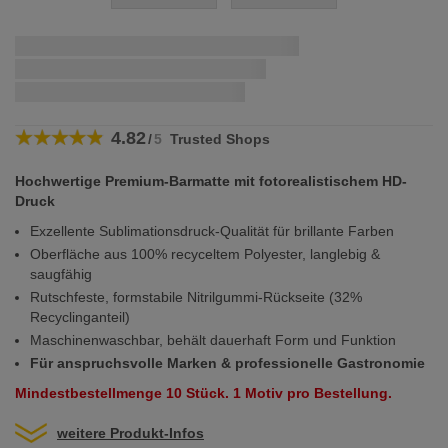
Zum
Anfang
Schnellstmögliche Lieferung:
der
Bildergalerie
wenn Sie innerhalb von
bestellen
springen
4.82
/
5
Trusted Shops
Hochwertige Premium-Barmatte mit fotorealistischem HD-
Druck
Exzellente Sublimationsdruck-Qualität für brillante Farben
Oberfläche aus 100% recyceltem Polyester, langlebig &
saugfähig
Rutschfeste, formstabile Nitrilgummi-Rückseite (32%
Recyclinganteil)
Maschinenwaschbar, behält dauerhaft Form und Funktion
Für anspruchsvolle Marken & professionelle Gastronomie
Mindestbestellmenge 10 Stück. 1 Motiv pro Bestellung.
weitere Produkt-Infos