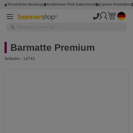
Persönliche Beratung
Kostenloser Profi-Datencheck
Express-Produktion
Barmatte Premium
Artikelnr.:
14741
Zum
Ende
der
Bildergalerie
springen