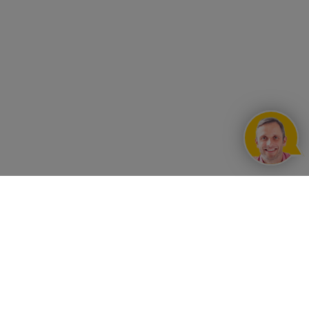
UNSERE VORTEILE
Rahmenvertragskonditionen
KONTAKT
30 Tage Rechnung für Wiederverkäufer
Telefon 0221 - 1679380
SERVICE
Neutraler Versand
Livechat
(
offline
)