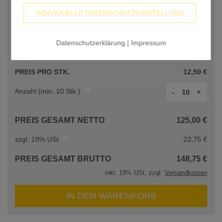
INDIVIDUELLE DATENSCHUTZEINSTELLUNG
Datenschutzerklärung
|
Impressum
Ohne Druck / Grundmaterial
PREIS PRO STK.
12,50 €
Anzahl
(min.
10
Stk.)
-
+
PREIS GESAMT NETTO
125,00 €
zzgl. 19% USt
23,75 €
PREIS GESAMT BRUTTO
148,75 €
inkl. 19% USt, zzgl.
Versandkosten
IN DEN WARENKORB