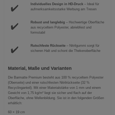
Individuelles Design in HD-Druck
– Ideal für
✔️
aufmerksamkeitsstarke Werbung am Tresen
Robust und langlebig
– Hochwertige Oberfläche
✔️
aus recyceltem Polyester, abriebfest und
formstabil
Rutschfeste Rückseite
– Nitrilgummi sorgt für
✔️
sicheren Halt und schont die Thekenoberfläche
Material, Maße und Varianten
Die Barmatte Premium besteht aus 100 % recyceltem Polyester
(Oberseite) und einer rutschfesten Nitrilrückseite (32 %
Recyclinganteil). Mit einer Materialstärke von 1 mm und einem
Gewicht von 1,75 kg/m² liegt sie sicher und flach auf der
Oberfläche, ohne Wellenbildung. Sie ist in den folgenden Größen
erhältlich:
60 × 19 cm