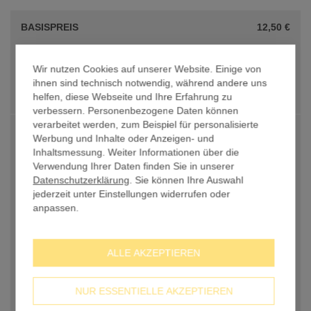
BASISPREIS
12,50 €
Größe
Wir nutzen Cookies auf unserer Website. Einige von
43,4cm x 23,4cm
ihnen sind technisch notwendig, während andere uns
0,00 €
helfen, diese Webseite und Ihre Erfahrung zu
verbessern. Personenbezogene Daten können
verarbeitet werden, zum Beispiel für personalisierte
Druckdaten
Werbung und Inhalte oder Anzeigen- und
Inhaltsmessung. Weiter Informationen über die
Verwendung Ihrer Daten finden Sie in unserer
Datenschutzerklärung
. Sie können Ihre Auswahl
jederzeit unter Einstellungen widerrufen oder
Datenupload nach der Bestellung
anpassen.
ALLE AKZEPTIEREN
NUR ESSENTIELLE AKZEPTIEREN
Selbst gestalten mit Online-Designer