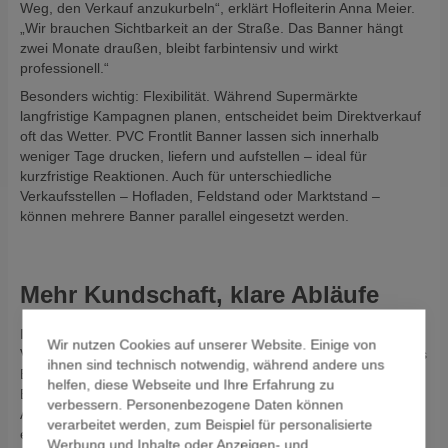
Weg, den Verkauf anzukurbeln“, erklärt Hofleiterin Anna Meier.
„Wir brauchen Sichtbarkeit an der Straße. Das Banner hängt
zwei Monate draußen, bleibt farbintensiv und wirkt
professionell.“
Besonders wichtig: Flexibilität. Während Supermärkte
langfristige Kampagnen planen, entscheidet beim Direktverkauf
oft das Wetter. PVC Frontlit Banner lassen sich innerhalb
weniger Tage drucken, liefern und aufstellen – ideal für
kurzfristige Reaktionen. Auch für unterschiedliche
Verkaufsstellen – Hofladen, Feldstand oder Marktstand –
können mehrere Banner parallel eingesetzt werden.
Mehr Kundschaft, klare Abläufe
Im Betrieb zeigt sich der Vorteil besonders bei großem Andrang.
Wir nutzen Cookies auf unserer Website. Einige von
Viele Besucher:innen orientieren sich visuell: Ein klar bedrucktes
ihnen sind technisch notwendig, während andere uns
Banner mit „Spargel frisch vom Feld“ oder „Jetzt neu:
helfen, diese Webseite und Ihre Erfahrung zu
Erdbeeren“ strukturiert den Hofplatz und lenkt Besucherströme.
verbessern. Personenbezogene Daten können
An Wochenenden, wenn hunderte Autos vorfahren, hilft diese
verarbeitet werden, zum Beispiel für personalisierte
einfache Lösung, den Ablauf zu ordnen.
Werbung und Inhalte oder Anzeigen- und