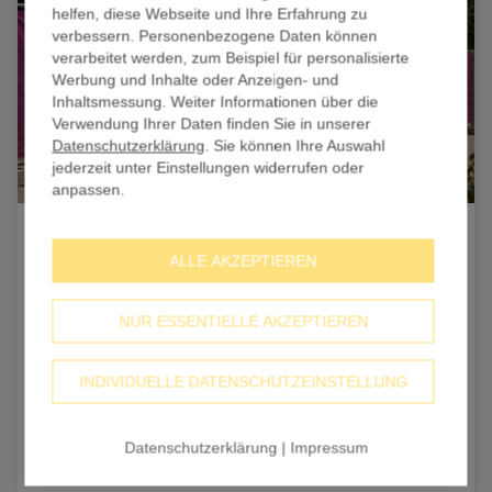
helfen, diese Webseite und Ihre Erfahrung zu
verbessern. Personenbezogene Daten können
verarbeitet werden, zum Beispiel für personalisierte
Werbung und Inhalte oder Anzeigen- und
Inhaltsmessung. Weiter Informationen über die
Verwendung Ihrer Daten finden Sie in unserer
Datenschutzerklärung
. Sie können Ihre Auswahl
jederzeit unter Einstellungen widerrufen oder
anpassen.
Welche rechtlichen Vorschriften gelten für
ALLE AKZEPTIEREN
Werbebanner?
Baurecht, Sondernutzung oder Brandschutz: Der Überblick
NUR ESSENTIELLE AKZEPTIEREN
zeigt, welche Vorschriften für Werbebanner gelten können
und was vor Bestellung und Montage zu klären ist.
INDIVIDUELLE DATENSCHUTZEINSTELLUNG
bannerstop Redaktionsteam
10 min
03.08.26
Datenschutzerklärung
|
Impressum
Mehr lesen