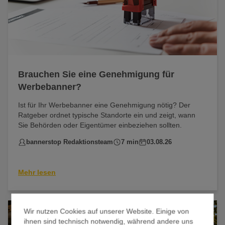
Brauchen Sie eine Genehmigung für
Werbebanner?
Ist für Ihr Werbebanner eine Genehmigung nötig? Der
Ratgeber ordnet typische Standorte ein und zeigt, wann
Sie Behörden oder Eigentümer einbeziehen sollten.
bannerstop Redaktionsteam
7 min
03.08.26
Mehr lesen
Wir nutzen Cookies auf unserer Website. Einige von
ihnen sind technisch notwendig, während andere uns