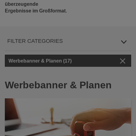
überzeugende
Ergebnisse im Großformat.
FILTER CATEGORIES
Werbebanner & Planen (17)
Werbebanner & Planen (17)
Textilspannrahmen & Akustik (3)
Werbebanner & Planen
Fahnen & Beachflags (8)
Folien & Klebelösungen (5)
Druckdaten & Online-Druck (9)