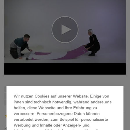
Zum
Anfang
Schnellstmögliche Lieferung:
der
Wir nutzen Cookies auf unserer Website. Einige von
Bildergalerie
ihnen sind technisch notwendig, während andere uns
wenn Sie innerhalb von
bestellen
springen
helfen, diese Webseite und Ihre Erfahrung zu
verbessern. Personenbezogene Daten können
4.82
/
5
Trusted Shops
verarbeitet werden, zum Beispiel für personalisierte
Werbung und Inhalte oder Anzeigen- und
Hochwertige Austauschgrafik für Roll-Ups in 85x200cm cm