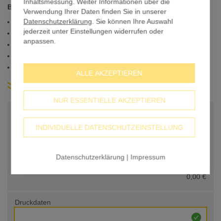
Inhaltsmessung. Weiter Informationen über die
Breite
Verwendung Ihrer Daten finden Sie in unserer
Datenschutzerklärung
. Sie können Ihre Auswahl
Auswahl aus PVC, Stoff oder hochwertigem Roll-Up-Film
jederzeit unter Einstellungen widerrufen oder
Brillante Farben und gestochen scharfe Druckqualität
anpassen.
UV-beständig und robust für eine lange Haltbarkeit
Preis inkl. Druck und Profi-Druckdatenprüfung
Kompatibel mit allen unseren Roll-Up Varianten
ALLE AKZEPTIEREN
weitere Produkt-Infos
NUR ESSENTIELLE AKZEPTIEREN
BASISPREIS
24,90 €
INDIVIDUELLE DATENSCHUTZEINSTELLUNG
Material
PVC Frontlit Premium
Datenschutzerklärung
|
Impressum
0,00 €
Druckdaten