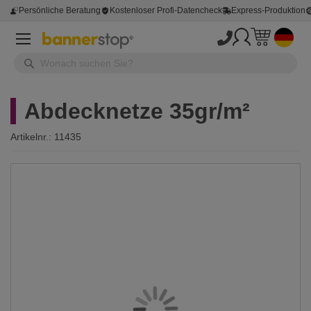
Persönliche Beratung
Kostenloser Profi-Datencheck
Express-Produktion
Abdecknetze 35gr/m²
Artikelnr.:
11435
Zum
Ende
der
Bildergalerie
springen