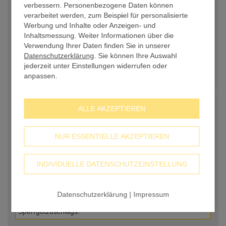
verbessern. Personenbezogene Daten können
Größe/Farbe
verarbeitet werden, zum Beispiel für personalisierte
3,10m x 100m weiß (310 qm)
Werbung und Inhalte oder Anzeigen- und
0,00 €
Inhaltsmessung. Weiter Informationen über die
Verwendung Ihrer Daten finden Sie in unserer
Zubehör
Datenschutzerklärung
. Sie können Ihre Auswahl
kein Zubehör
jederzeit unter Einstellungen widerrufen oder
0,00 €
anpassen.
PREIS PRO STK.
206,00 €
ALLE AKZEPTIEREN
Anzahl
-
+
NUR ESSENTIELLE AKZEPTIEREN
Sperrgutzuschlag
29,00 €
Bei besonders großen oder sperrigen Maßen müssen wir
INDIVIDUELLE DATENSCHUTZEINSTELLUNG
einen Sperrgutzuschlag berechnen. Manche Stoffe neigen
auch zu Falten während des Versands. In einigen Fällen
können Sie den Zuschlag vermeiden, indem Sie mehrere
Datenschutzerklärung
|
Impressum
kleinere Produkte bestellen. Ursache des
Sperrgutzuschlags: