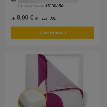
Schnellstmögliche Lieferung:
DD.MM.YYYY
STANDARD
Schnellster Versand:
8,00 €
ab
/lfm zzgl. USt.
Zum Produkt