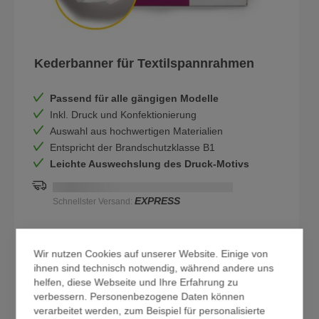
Kederbanner für Textilspannrahmen
Passend für alle gängigen Modelle
Inkl. Druck und Konfektionierung
Auswahl aus hochwertigen Materialien
Entspricht der Brandschutzklasse B1
Leichte Auswechslung des Druck-Motivs
Schnellstmögliche Lieferung:
DD.MM.YYYY
EXPRESS
Schnellster Versand:
24,90 €
ab
/m² zzgl. USt.
Wir nutzen Cookies auf unserer Website. Einige von
ihnen sind technisch notwendig, während andere uns
Zum Produkt
helfen, diese Webseite und Ihre Erfahrung zu
verbessern. Personenbezogene Daten können
verarbeitet werden, zum Beispiel für personalisierte