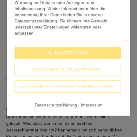
Werbung und Inhalte oder Anzeigen- und
Inhaltsmessung. Weiter Informationen über die
Verwendung Ihrer Daten finden Sie in unserer
Datenschutzerklärung
. Sie können Ihre Auswahl
jederzeit unter Einstellungen widerrufen oder
anpassen.
ALLE AKZEPTIEREN
NUR ESSENTIELLE AKZEPTIEREN
Ansprechpartner wie beim
Drucker vor Ort
INDIVIDUELLE DATENSCHUTZEINSTELLUNG
Datenschutzerklärung
|
Impressum
Die Welt hat sich verändert, heute kauft man online ein. Auch
Druckprodukte werden heute zu großen Teilen online
gekauft. Was aber, wenn man einen direkten
Ansprechpartner braucht? bannerstop hat sich persönlichen
Kontakt zu seinen Kunden auf die Fahne geschrieben. Wir