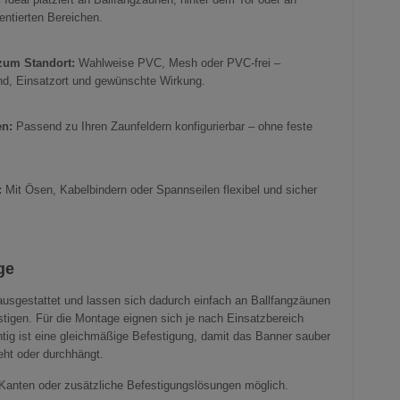
entierten Bereichen.
zum Standort:
Wahlweise PVC, Mesh oder PVC-frei –
d, Einsatzort und gewünschte Wirkung.
en:
Passend zu Ihren Zaunfeldern konfigurierbar – ohne feste
:
Mit Ösen, Kabelbindern oder Spannseilen flexibel und sicher
ge
ausgestattet und lassen sich dadurch einfach an Ballfangzäunen
tigen. Für die Montage eignen sich je nach Einsatzbereich
tig ist eine gleichmäßige Befestigung, damit das Banner sauber
ieht oder durchhängt.
Kanten oder zusätzliche Befestigungslösungen möglich.