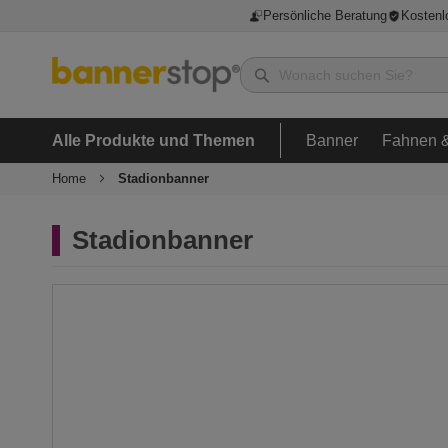
Persönliche Beratung
Kostenl
Alle Produkte und Themen
Banner
Fahnen &
Home
Stadionbanner
Stadionbanner
Zum
Ende
der
Bildergalerie
springen