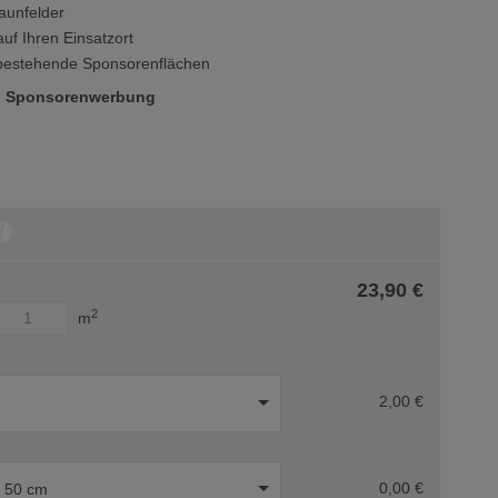
Zaunfelder
uf Ihren Einsatzort
r bestehende Sponsorenflächen
und Sponsorenwerbung
23,90 €
2
m
2,00 €
0,00 €
e 50 cm