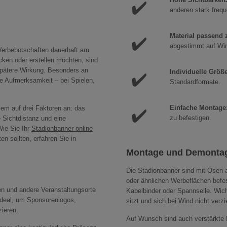
✔️
anderen stark frequ
Material passend 
✔️
abgestimmt auf Win
Werbebotschaften dauerhaft am
ken oder erstellen möchten, sind
 spätere Wirkung. Besonders an
Individuelle Größ
✔️
e Aufmerksamkeit – bei Spielen,
Standardformate.
Einfache Montage
llem auf drei Faktoren an: das
✔️
zu befestigen.
e Sichtdistanz und eine
Wie Sie Ihr
Stadionbanner online
n sollten, erfahren Sie in
Montage und Demonta
Die Stadionbanner sind mit Ösen 
oder ähnlichen Werbeflächen befes
en und andere Veranstaltungsorte
Kabelbinder oder Spannseile. Wich
ideal, um Sponsorenlogos,
sitzt und sich bei Wind nicht verz
zieren.
Auf Wunsch sind auch verstärkte 