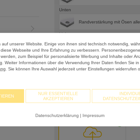
Unten
Randverstärkung mit Ösen all
Links
 auf unserer Website. Einige von ihnen sind technisch notwendig, wäh
Randverstärkung mit Ösen all
, diese Webseite und Ihre Erfahrung zu verbessern. Personenbezogen
 werden, zum Beispiel für personalisierte Werbung und Inhalte oder An
Rechts
. Weiter Informationen über die Verwendung Ihrer Daten finden Sie in
ung
. Sie können Ihre Auswahl jederzeit unter Einstellungen widerrufen 
Randverstärkung mit Ösen all
Zubehör
NUR ESSENTIELLE
INDIVIDU
Kein Zubehör
TIEREN
AKZEPTIEREN
DATENSCHUTZEI
Druckdaten
Datenschutzerklärung
|
Impressum