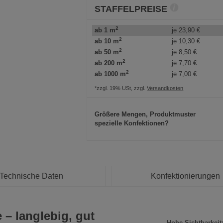
STAFFELPREISE
2
ab 1 m
je
23,90 €
2
ab 10 m
je
10,30 €
2
ab 50 m
je
8,50 €
2
ab 200 m
je
7,70 €
2
ab 1000 m
je
7,00 €
*zzgl. 19% USt, zzgl.
Versandkosten
Größere Mengen, Produktmuster
spezielle Konfektionen?
Technische Daten
Konfektionierungen
 – langlebig, gut
Hohe Sichtbarkeit