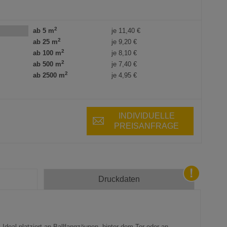
2
ab 5 m
je
11,40 €
2
ab 25 m
je
9,20 €
2
ab 100 m
je
8,10 €
2
ab 500 m
je
7,40 €
2
ab 2500 m
je
4,95 €
INDIVIDUELLE
PREISANFRAGE
Druckdaten
:
Ideal platziert an Ballfangzäunen, hinter dem Tor oder an