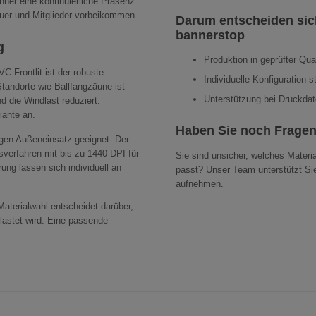
ner eine kontinuierliche Präsenz
uer und Mitglieder vorbeikommen.
Darum entscheiden sic
bannerstop
g
Produktion in geprüfter Qua
C-Frontlit ist der robuste
Individuelle Konfiguration s
Standorte wie Ballfangzäune ist
Unterstützung bei Druckda
d die Windlast reduziert.
iante an.
Haben Sie noch Frage
tigen Außeneinsatz geeignet. Der
sverfahren mit bis zu 1440 DPI für
Sie sind unsicher, welches Materi
ung lassen sich individuell an
passt? Unser Team unterstützt Sie
aufnehmen
.
Materialwahl entscheidet darüber,
lastet wird. Eine passende