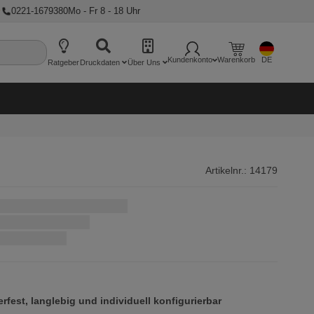
★
0221-1679380
Mo - Fr 8 - 18 Uhr
Kundenkonto
Warenkorb
DE
Ratgeber
Druckdaten
Über Uns
Artikelnr.:
14179
rfest, langlebig und individuell konfigurierbar