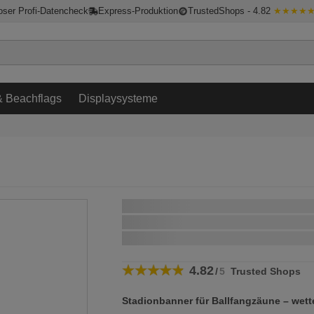
oser Profi-Datencheck
Express-Produktion
TrustedShops - 4.82
★★★★
 Beachflags
Displaysysteme
Schnellstmögliche Lieferung:
wenn Sie innerhalb von
bestellen
4.82
/
5
Trusted Shops
Stadionbanner für Ballfangzäune – wette