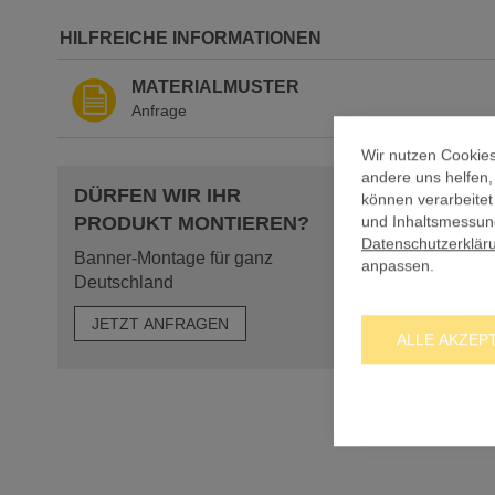
der
Bildergalerie
HILFREICHE INFORMATIONEN
springen
MATERIALMUSTER
Anfrage
Wir nutzen Cookies
andere uns helfen
DÜRFEN WIR IHR
können verarbeitet
und Inhaltsmessung
PRODUKT MONTIEREN?
Datenschutzerklär
Banner-Montage für ganz
anpassen.
Deutschland
JETZT ANFRAGEN
ALLE AKZEP