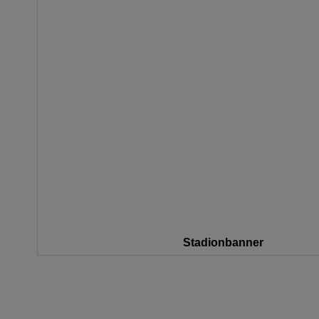
Stadionbanner
Zum
Anfang