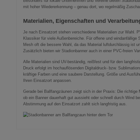
Besonders für lokale Unternehmen und Vereine bieten Stadionban
mit hoher Wiedererkennung – genau dort, wo regelmäßig Zuscha
Materialien, Eigenschaften und Verarbeitun
Je nach Einsatzort stehen verschiedene Materialien zur Wahl. PV
Klassiker für viele Außenbereiche. Für offene und windanfällige 
Mesh oft die bessere Wahl, da das Material luftdurchlässig ist un
Zusätzlich bieten wir Stadionbanner auch in einer PVC-freien Var
Alle Materialien sind UV-beständig, reißfest und für den langfris
Druck erfolgt im hochauflösenden Digitaldruck- bzw. Sublimation
kräftige Farben und eine saubere Darstellung. Größe und Ausführ
Ihren Einsatzort anpassen.
Gerade bei Ballfangzäunen zeigt sich in der Praxis: Die richtige 
ob ein Banner dauerhaft gut aussieht oder schnell durch Wind be
Abstimmung auf den Einsatzort zahlt sich langfristig aus.