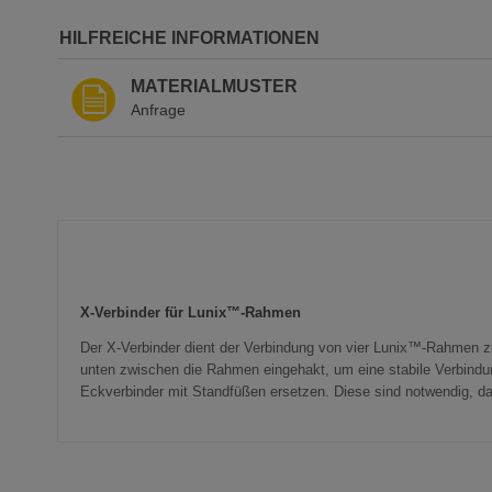
der
Bildergalerie
HILFREICHE INFORMATIONEN
springen
MATERIALMUSTER
Anfrage
X-Verbinder für Lunix™-Rahmen
Der X-Verbinder dient der Verbindung von vier Lunix™-Rahmen zu
unten zwischen die Rahmen eingehakt, um eine stabile Verbindun
Eckverbinder mit Standfüßen ersetzen. Diese sind notwendig, da