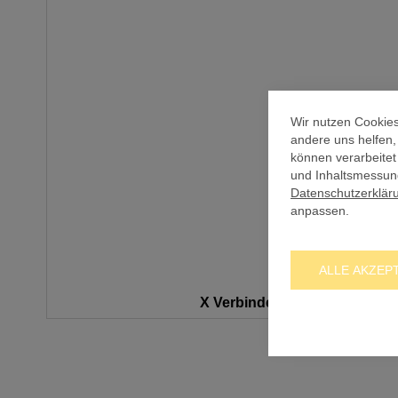
Wir nutzen Cookies
andere uns helfen
können verarbeitet
und Inhaltsmessung
Datenschutzerklär
anpassen.
ALLE AKZEP
X Verbinder für Lunix™
Zum
Anfang