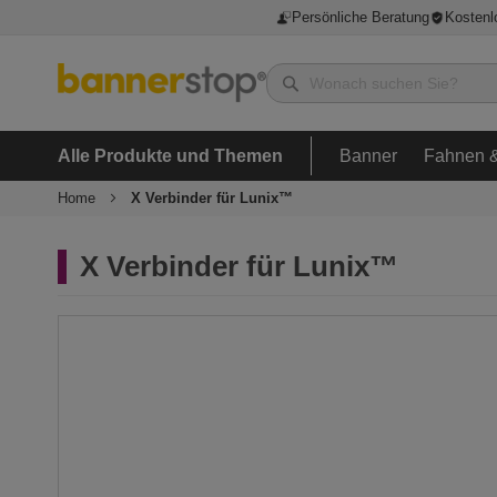
Persönliche Beratung
Kostenl
Alle Produkte und Themen
Banner
Fahnen &
Home
X Verbinder für Lunix™
X Verbinder für Lunix™
Zum
Ende
der
Bildergalerie
springen