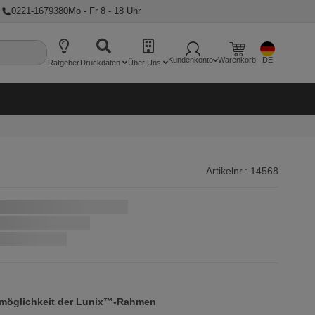
★
0221-1679380
Mo - Fr 8 - 18 Uhr
Kundenkonto
Warenkorb
DE
Ratgeber
Druckdaten
Über Uns
Artikelnr.:
14568
nsmöglichkeit der Lunix™-Rahmen