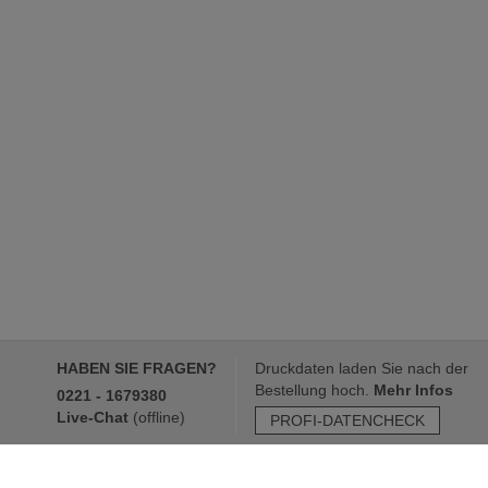
HABEN SIE FRAGEN?
Druckdaten laden Sie nach der
Bestellung hoch.
Mehr Infos
0221 - 1679380
Live-Chat
(
offline
)
PROFI-DATENCHECK
Rahmenvertragskonditionen
30