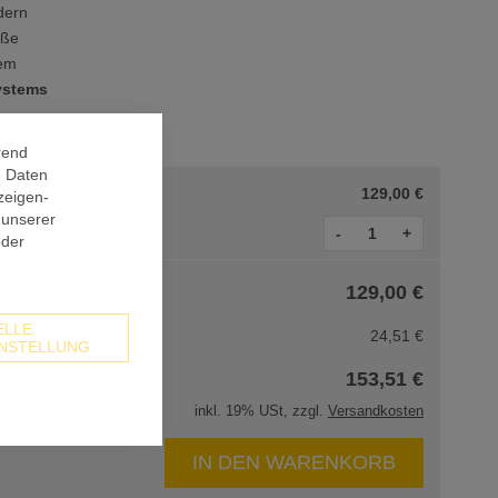
dern
üße
tem
ystems
rend
e Daten
129,00 €
zeigen-
 unserer
-
+
oder
129,00 €
ELLE
24,51 €
NSTELLUNG
153,51 €
inkl. 19% USt, zzgl.
Versandkosten
IN DEN WARENKORB