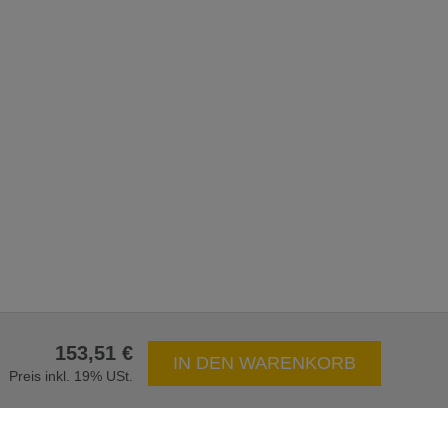
153,51 €
IN DEN WARENKORB
Preis inkl. 19% USt.
aler Versand
Präqualifiziert durch IHK