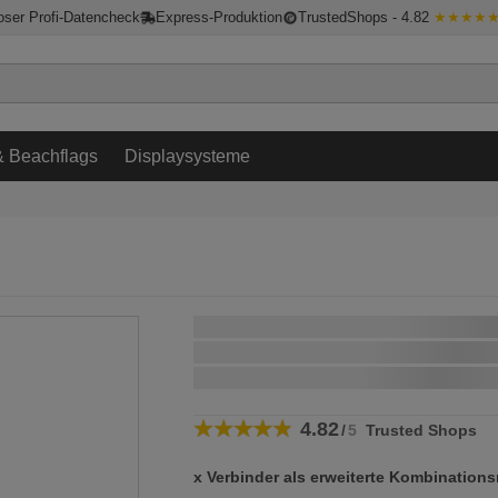
oser Profi-Datencheck
Express-Produktion
TrustedShops - 4.82
★★★★
 Beachflags
Displaysysteme
Schnellstmögliche Lieferung:
wenn Sie innerhalb von
bestellen
4.82
/
5
Trusted Shops
x Verbinder als erweiterte Kombinatio