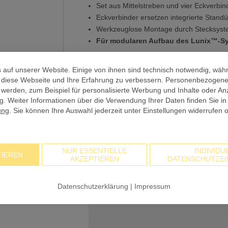
Set aus Mittelstreben und vier Eckverbin
Eckverbinder ersetzen integrierte Stand
Werkzeuglose Montage durch Stecksys
Für modularen Aufbau des Lunix™-S
weitere Produkt-Infos
 auf unserer Website. Einige von ihnen sind technisch notwendig, wäh
, diese Webseite und Ihre Erfahrung zu verbessern. Personenbezogen
BASISPREIS
 werden, zum Beispiel für personalisierte Werbung und Inhalte oder An
. Weiter Informationen über die Verwendung Ihrer Daten finden Sie in
Anzahl
ung
. Sie können Ihre Auswahl jederzeit unter Einstellungen widerrufen 
PREIS GESAMT NETTO
NUR ESSENTIELLE
INDIVIDU
zzgl. 19% USt
TIEREN
AKZEPTIEREN
DATENSCHUTZEI
PREIS GESAMT BRUTTO
Datenschutzerklärung
|
Impressum