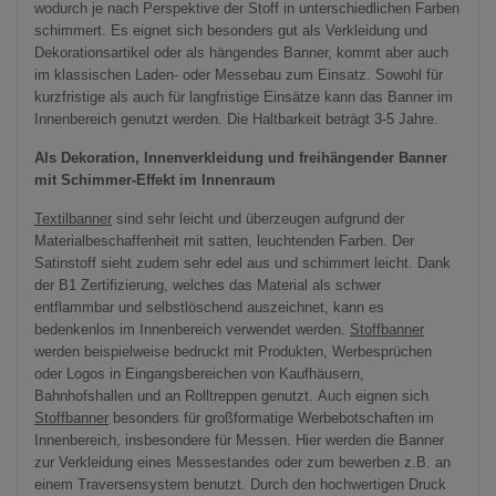
wodurch je nach Perspektive der Stoff in unterschiedlichen Farben
schimmert. Es eignet sich besonders gut als Verkleidung und
Dekorationsartikel oder als hängendes Banner, kommt aber auch
im klassischen Laden- oder Messebau zum Einsatz. Sowohl für
kurzfristige als auch für langfristige Einsätze kann das Banner im
Innenbereich genutzt werden. Die Haltbarkeit beträgt 3-5 Jahre.
Als Dekoration, Innenverkleidung und freihängender Banner
mit Schimmer-Effekt im Innenraum
Textilbanner
sind sehr leicht und überzeugen aufgrund der
Materialbeschaffenheit mit satten, leuchtenden Farben. Der
Satinstoff sieht zudem sehr edel aus und schimmert leicht. Dank
der B1 Zertifizierung, welches das Material als schwer
entflammbar und selbstlöschend auszeichnet, kann es
bedenkenlos im Innenbereich verwendet werden.
Stoffbanner
werden beispielweise bedruckt mit Produkten, Werbesprüchen
oder Logos in Eingangsbereichen von Kaufhäusern,
Bahnhofshallen und an Rolltreppen genutzt. Auch eignen sich
Stoffbanner
besonders für großformatige Werbebotschaften im
Innenbereich, insbesondere für Messen. Hier werden die Banner
zur Verkleidung eines Messestandes oder zum bewerben z.B. an
einem Traversensystem benutzt. Durch den hochwertigen Druck