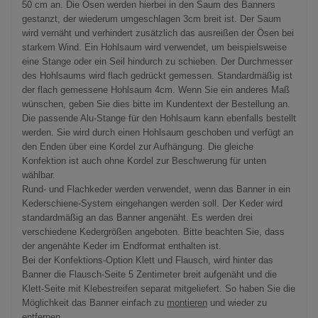
50 cm an. Die Ösen werden hierbei in den Saum des Banners
gestanzt, der wiederum umgeschlagen 3cm breit ist. Der Saum
wird vernäht und verhindert zusätzlich das ausreißen der Ösen bei
starkem Wind. Ein Hohlsaum wird verwendet, um beispielsweise
eine Stange oder ein Seil hindurch zu schieben. Der Durchmesser
des Hohlsaums wird flach gedrückt gemessen. Standardmäßig ist
der flach gemessene Hohlsaum 4cm. Wenn Sie ein anderes Maß
wünschen, geben Sie dies bitte im Kundentext der Bestellung an.
Die passende Alu-Stange für den Hohlsaum kann ebenfalls bestellt
werden. Sie wird durch einen Hohlsaum geschoben und verfügt an
den Enden über eine Kordel zur Aufhängung. Die gleiche
Konfektion ist auch ohne Kordel zur Beschwerung für unten
wählbar.
Rund- und Flachkeder werden verwendet, wenn das Banner in ein
Kederschiene-System eingehangen werden soll. Der Keder wird
standardmäßig an das Banner angenäht. Es werden drei
verschiedene Kedergrößen angeboten. Bitte beachten Sie, dass
der angenähte Keder im Endformat enthalten ist.
Bei der Konfektions-Option Klett und Flausch, wird hinter das
Banner die Flausch-Seite 5 Zentimeter breit aufgenäht und die
Klett-Seite mit Klebestreifen separat mitgeliefert. So haben Sie die
Möglichkeit das Banner einfach zu
montieren
und wieder zu
entfernen.