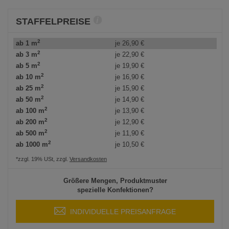
STAFFELPREISE
2
ab 1 m
je
26,90 €
2
ab 3 m
je
22,90 €
2
ab 5 m
je
19,90 €
2
ab 10 m
je
16,90 €
2
ab 25 m
je
15,90 €
2
ab 50 m
je
14,90 €
2
ab 100 m
je
13,90 €
2
ab 200 m
je
12,90 €
2
ab 500 m
je
11,90 €
2
ab 1000 m
je
10,50 €
*zzgl. 19% USt, zzgl.
Versandkosten
Größere Mengen, Produktmuster
spezielle Konfektionen?
INDIVIDUELLE PREISANFRAGE