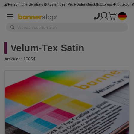
Persönliche Beratung
Kostenloser Profi-Datencheck
Express-Produktion
Velum-Tex Satin
Artikelnr.:
10054
Zum
Ende
der
Bildergalerie
springen