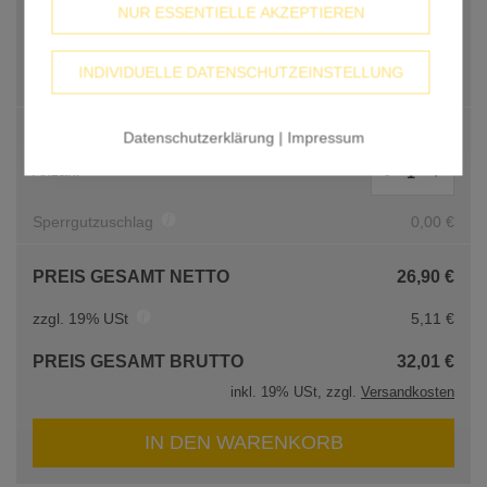
NUR ESSENTIELLE AKZEPTIEREN
INDIVIDUELLE DATENSCHUTZEINSTELLUNG
Ohne Druck / Grundmaterial
PREIS PRO STK.
26,90 €
Datenschutzerklärung
|
Impressum
Anzahl
-
+
Sperrgutzuschlag
0,00 €
PREIS GESAMT NETTO
26,90 €
zzgl. 19% USt
5,11 €
PREIS GESAMT BRUTTO
32,01 €
inkl. 19% USt, zzgl.
Versandkosten
IN DEN WARENKORB