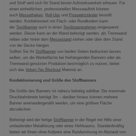
und Stoff wird sich Ihr Stand bester Aufmerksamkeit erfreuen. Für
einen einheitlichen, professionellen Messeauftritt können
auch
Messetheken
,
Roll-Ups
und
Prospektständer
bestellt
werden. Konfektioniert mit Flach- oder Rundkedern kann
der
Textilbanner
auch in einen
Textilspannrahmen
eingespannt
werden. Dieser kann an der Wand befestigt werden, als Trennwand
neben oder hinter dem
Messestand
stehen oder über dem Stand
von der Decke hängen.
Sollten Sie Ihr
Stoffbanner
von beiden Seiten bedrucken lassen
wollen, um die Werbefläche bei freihängenden Bannern oder als
Trennwand genutzten Produkten bestmöglich zu nutzen, bietet
sich das
Velum-Tex Blockout
Material an.
Konfektionierung und Größe des Stoffbanners
Die Größe des Banners ist nahezu beliebig wählbar. Die maximale
Druckbahnbreite beträgt 3m – darüber hinaus können mehrere
Banner aneinandergenäht werden, um eine größere Fläche
abzudecken.
Befestigt wird der fertige
Stoffbanner
in der Regel mit Hilfe einer
umlaufenden Metallösung oder eines Hohlsaums. Standardmäßig
bieten wir Ihnen ohne Aufpreis eine Rundumösung im Abstand von