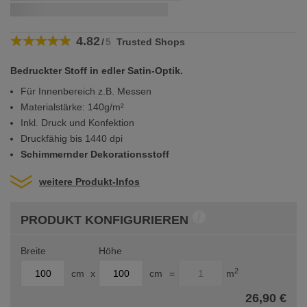
Bildergalerie
wenn Sie innerhalb von
bestellen
springen
4.82
/
5
Trusted Shops
Bedruckter Stoff in edler Satin-Optik.
Für Innenbereich z.B. Messen
Materialstärke: 140g/m²
Inkl. Druck und Konfektion
Druckfähig bis 1440 dpi
Schimmernder Dekorationsstoff
weitere Produkt-Infos
PRODUKT KONFIGURIEREN
Breite
Höhe
2
cm
x
cm
=
m
26,90 €